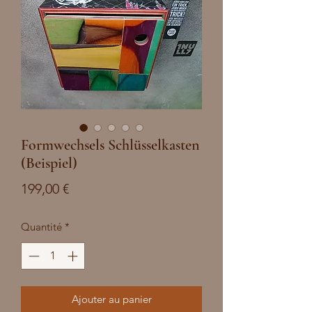
Formwechsels Schlüsselkasten
(Beispiel)
Prix
199,00 €
Quantité
*
Ajouter au panier