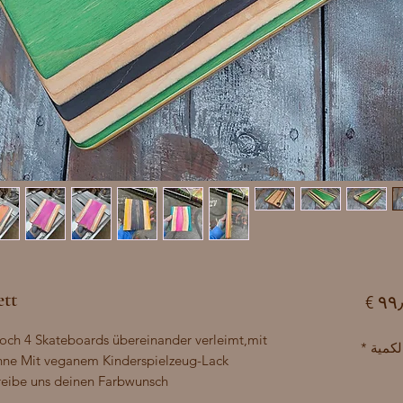
ett
السعر
och 4 Skateboards übereinander verleimt,mit
لكمية
*
nne Mit veganem Kinderspielzeug-Lack
hreibe uns deinen Farbwunsch