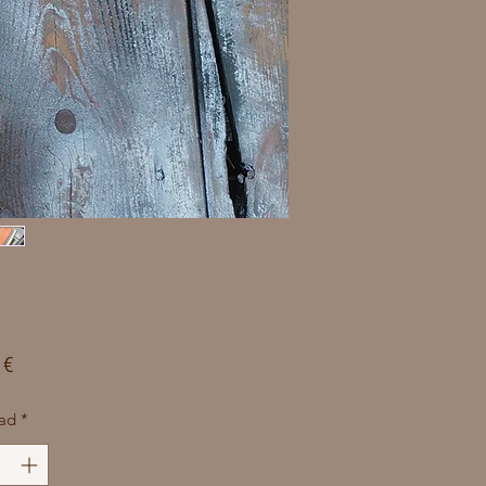
Precio
 €
ad
*