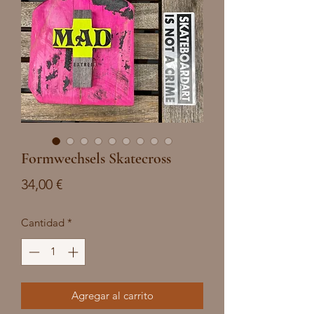
Formwechsels Skatecross
Precio
34,00 €
Cantidad
*
Agregar al carrito