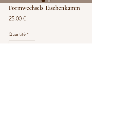
Formwechsels Taschenkamm
Prix
25,00 €
Quantité
*
Ajouter au panier
Schreibe mir welche Farbe du gerne 
hast und ich baue dir deinen 
Kamm.Beispielbilder,
Versand
5,50