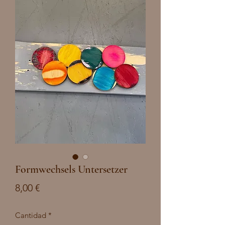
Formwechsels Untersetzer
Precio
8,00 €
Cantidad
*