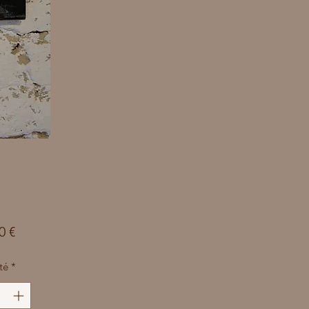
Prix
0 €
té
*