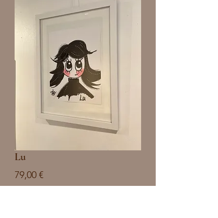
Lu
Prix
79,00 €
Quantité
*