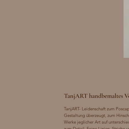
TanjART handbemaltes Vo
TanjART- Leidenschaft zum Poscapai
Gestaltung überzeugt, zum Hinscha
Werke jeglicher Art auf unterschie
zum Detail. Feine Linien, Striche