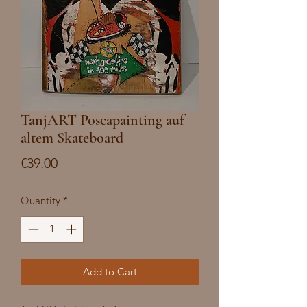
TanjART Poscapainting auf
altem Skateboard
Price
€39.00
Quantity
*
Add to Cart