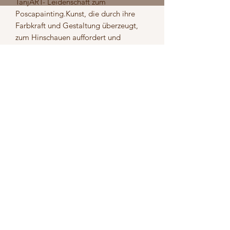
TanjART- Leidenschaft zum 
Poscapainting.Kunst, die durch ihre 
Farbkraft und Gestaltung überzeugt, 
zum Hinschauen auffordert und 
Geschichten erzählen kann. Werke 
jeglicher Art auf unterschiedlichsten 
Materialen. Unverkennbar die Liebe 
zum Detail. Feine Linien, Striche und 
Pünktchen, die die Objekte 
ausschmücken und wie ein roter Faden 
durchziehen.
Versand
5,50 Euro
Rückgabe
Deine Zufriedenheit ist uns sehr
wichtig. Falls du mit deiner Bestellung