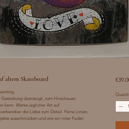
f altem Skateboard
€39.0
inting.

Quanti
nd Gestaltung überzeugt, zum Hinschauen 
n kann. Werke jeglicher Art auf 
verkennbar die Liebe zum Detail. Feine Linien, 
jekte ausschmücken und wie ein roter Faden 