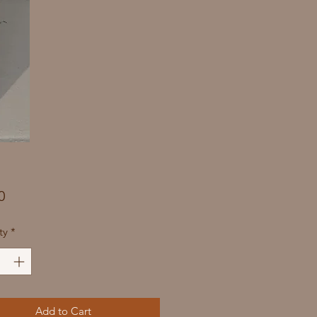
Price
0
ty
*
Add to Cart