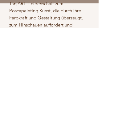
TanjART- Leidenschaft zum 
Poscapainting.Kunst, die durch ihre 
Farbkraft und Gestaltung überzeugt, 
zum Hinschauen auffordert und 
Geschichten erzählen kann. Werke 
jeglicher Art auf unterschiedlichsten 
Materialen. Unverkennbar die Liebe 
zum Detail. Feine Linien, Striche und 
Pünktchen, die die Objekte 
ausschmücken und wie ein roter Faden 
durchziehen.
Versand
5,50 Euro
Rückgabe
Deine Zufriedenheit ist uns sehr
wichtig. Falls du mit deiner Bestellung