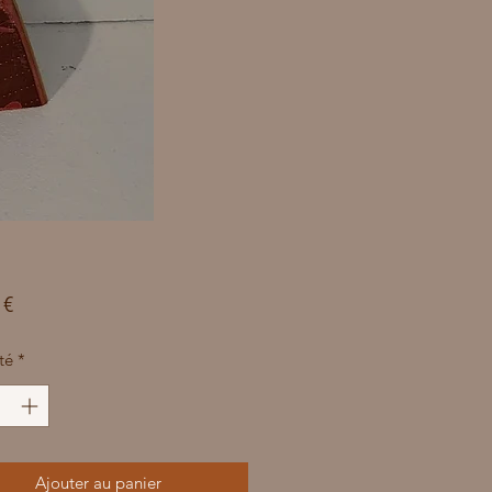
Prix
 €
té
*
Ajouter au panier