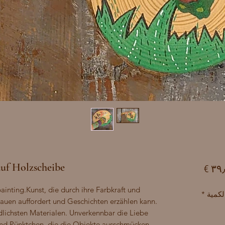
uf Holzscheibe
السعر
nting.Kunst, die durch ihre Farbkraft und 
لكمية
*
uen auffordert und Geschichten erzählen kann. 
dlichsten Materialen. Unverkennbar die Liebe 
 und Pünktchen, die die Objekte ausschmücken 