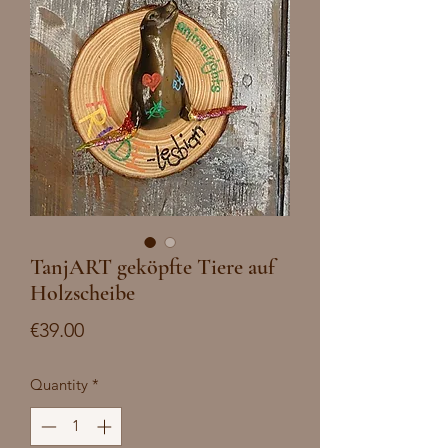
TanjART geköpfte Tiere auf
Holzscheibe
Price
€39.00
Quantity
*