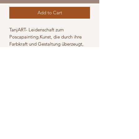
Add to Cart
TanjART- Leidenschaft zum 
Poscapainting.Kunst, die durch ihre 
Farbkraft und Gestaltung überzeugt, 
zum Hinschauen auffordert und 
Geschichten erzählen kann. Werke 
jeglicher Art auf unterschiedlichsten 
Materialen. Unverkennbar die Liebe 
zum Detail. Feine Linien, Striche und 
Pünktchen, die die Objekte 
ausschmücken und wie ein roter Faden 
durchziehen.
Versand
5,50