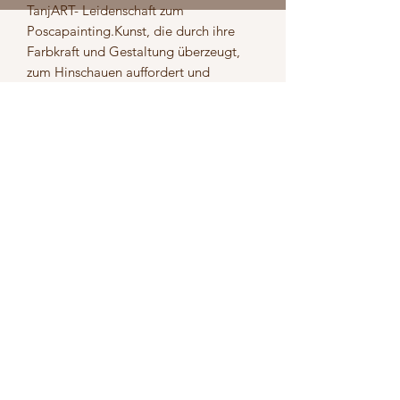
TanjART- Leidenschaft zum 
Poscapainting.Kunst, die durch ihre 
Farbkraft und Gestaltung überzeugt, 
zum Hinschauen auffordert und 
Geschichten erzählen kann. Werke 
jeglicher Art auf unterschiedlichsten 
Materialen. Unverkennbar die Liebe 
zum Detail. Feine Linien, Striche und 
Pünktchen, die die Objekte 
ausschmücken und wie ein roter Faden 
durchziehen.
Versand
5,50
Rückgabe
Deine Zufriedenheit ist uns sehr
wichtig. Falls du mit deiner Bestellung