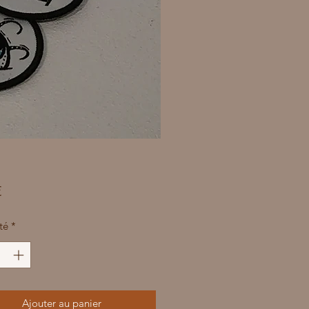
Prix
€
té
*
Ajouter au panier