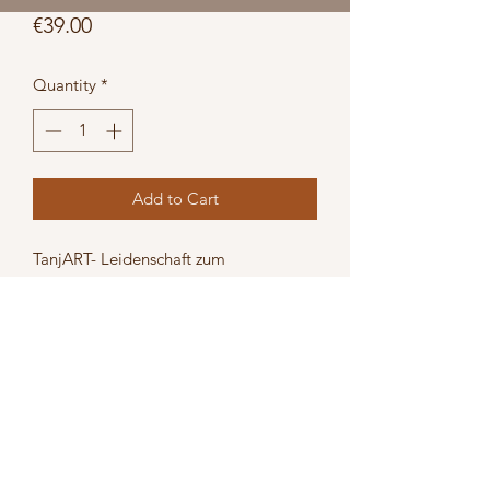
Price
€39.00
Quantity
*
Add to Cart
TanjART- Leidenschaft zum 
Poscapainting.

Kunst, die durch ihre Farbkraft und 
Gestaltung überzeugt, zum Hinschauen 
auffordert und Geschichten erzählen 
kann. Werke jeglicher Art auf 
unterschiedlichsten Materialen. 
Unverkennbar die Liebe zum Detail. 
Feine Linien, Striche und Pünktchen, 
die die Objekte ausschmücken und wie 