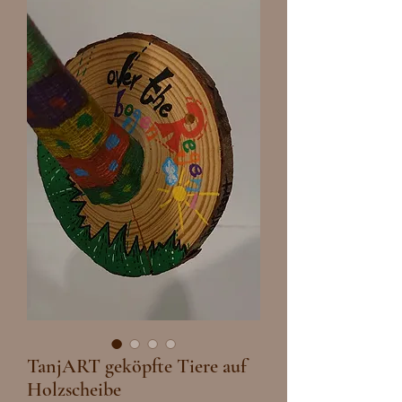
TanjART geköpfte Tiere auf
Holzscheibe